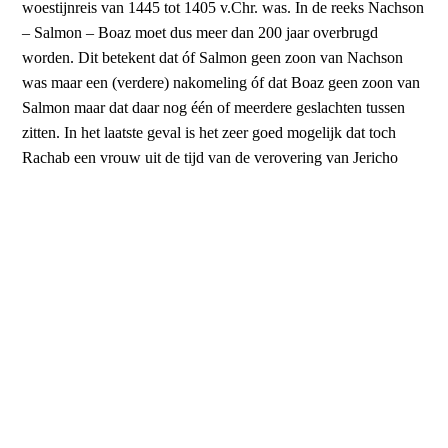
woestijnreis van 1445 tot 1405 v.Chr. was. In de reeks Nachson
– Salmon – Boaz moet dus meer dan 200 jaar overbrugd
worden. Dit betekent dat óf Salmon geen zoon van Nachson
was maar een (verdere) nakomeling óf dat Boaz geen zoon van
Salmon maar dat daar nog één of meerdere geslachten tussen
zitten. In het laatste geval is het zeer goed mogelijk dat toch
Rachab een vrouw uit de tijd van de verovering van Jericho
was.
5. De Joodse tradities
De vraag is of vanuit Joodse tradities er aanwijzingen zijn dat
Rachab de hoer met Salmon, de vader van Boaz, is getrouwd.
Nu komen we Rachab in verschillende bronnen tegen. Zo
stellen de Rabbijnen dat Sara, Rachab, Abigaïl en Ester de
mooiste vrouwen waren die er ooit in de wereld zijn geweest.
Rachab zou 10 jaar oud geweest zijn ten tijde van de Exodus,