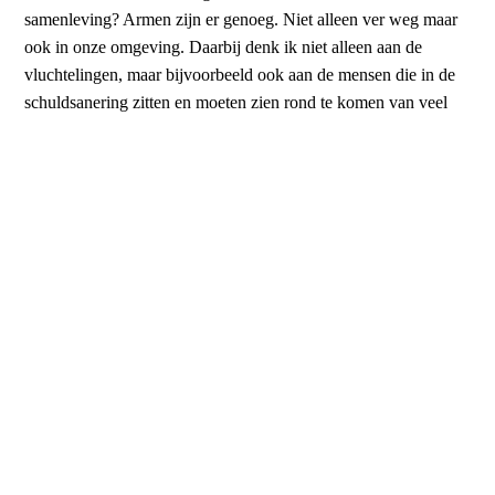
samenleving? Armen zijn er genoeg. Niet alleen ver weg maar
ook in onze omgeving. Daarbij denk ik niet alleen aan de
vluchtelingen, maar bijvoorbeeld ook aan de mensen die in de
schuldsanering zitten en moeten zien rond te komen van veel
minder geld dan een asielzoeker.
Stel dat we als gemeente in onze woonplaats bekend zouden
zijn vanwege onze aandacht voor de mensen die aan de rand
van de samenleving staan. Wat zou er gebeuren als we al het
geld dat we nu besteden aan het kerkgebouw eens zouden
besteden aan het aanvullen van de voedselpakketten van de
voedselbank? En als we nu eens een geldwervingsactie zouden
houden voor een daklozenopvang? Daarmee komen we
misschien niet in de krant. Daarmee komen we waarschijnlijk
niet in de aandacht van de lokale massa. Maar zouden we
daarmee niet veel meer invulling geven aan de boodschap van
het Evangelie?
Ik denk dat het tijd wordt dat we als kerkelijke gemeentes weer
meer leren luisteren naar de Bijbel. Naar de kern van het