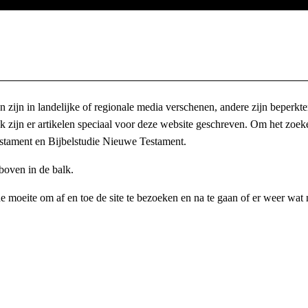
van zijn in landelijke of regionale media verschenen, andere zijn beper
k zijn er artikelen speciaal voor deze website geschreven. Om het zoek
estament en Bijbelstudie Nieuwe Testament.
boven in de balk.
 moeite om af en toe de site te bezoeken en na te gaan of er weer wat
chtelijk beschermd. Overname of citeren is toegestaan, mits onder verm