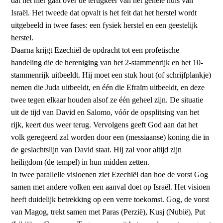
dat het hier gaat over de terugkeer van het gehele huis van
Israël. Het tweede dat opvalt is het feit dat het herstel wordt
uitgebeeld in twee fases: een fysiek herstel en een geestelijk
herstel.
Daarna krijgt Ezechiël de opdracht tot een profetische
handeling die de hereniging van het 2-stammenrijk en het 10-
stammenrijk uitbeeldt. Hij moet een stuk hout (of schrijfplankje)
nemen die Juda uitbeeldt, en één die Efraïm uitbeeldt, en deze
twee tegen elkaar houden alsof ze één geheel zijn. De situatie
uit de tijd van David en Salomo, vóór de opsplitsing van het
rijk, keert dus weer terug. Vervolgens geeft God aan dat het
volk geregeerd zal worden door een (messiaanse) koning die in
de geslachtslijn van David staat. Hij zal voor altijd zijn
heiligdom (de tempel) in hun midden zetten.
In twee parallelle visioenen ziet Ezechiël dan hoe de vorst Gog
samen met andere volken een aanval doet op Israël. Het visioen
heeft duidelijk betrekking op een verre toekomst. Gog, de vorst
van Magog, trekt samen met Paras (Perzië), Kusj (Nubië), Put