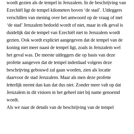
wordt gezien als de tempel in Jeruzalem. In de beschrijving van
Ezechiël ligt de tempel kilometers boven ‘de stad’. Uitleggers
verschillen van mening over het antwoord op de vraag of met
‘de stad’ Jeruzalem bedoeld wordt of niet, maar in elk geval is
duidelijk dat de tempel van Ezechiël niet in Jeruzalem wordt
gezien. Ook wordt expliciet aangegeven dat de tempel van de
koning niet meer naast de tempel ligt, zoals in Jeruzalem wel
het geval was. De meeste uitleggers die op basis van deze
profetie aangeven dat de tempel inderdaad volgens deze
beschrijving gebouwd zal gaan worden, zien als locatie
daarvoor de stad Jeruzalem. Maar als men deze profetie
letterlijk neemt dan kan dat dus niet. Zonder meer valt op dat
Jeruzalem in dit visioen in het geheel niet bij name genoemd
wordt.
Als we naar de details van de beschrijving van de tempel
kijken, dan vallen diverse dingen op. Er is geen kandelaar of
reukofferaltaar, maar ook geen voorhangsel en ook geen ark.
De hogepriester ontbreekt eveneens. En als we naar de feesten